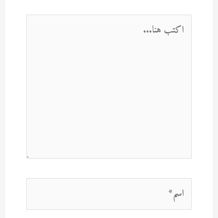
اكتب
هنا...
اسم*