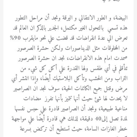
البيضة، و الطور الانتقالي و اليرقة ونجد أن مراحل التطور
هذه تسمي بالتحول الغير مكتمل، الجدير بالذكر ان العالم قد
تعرض الي عدة انقراضات قد قضت علي نحو مايقرب 90%
من المخلوقات مثل الديناصورات ولكن حشرة الصرصور
صمدت امام هذه الانقراضات، نجد ان حشرة الصرصور
تتأقلم في أي طقس ولها القدرة علي أكل كل شيء من
التراب ومن الخشب وتأكل البلاستيك أيضًا، وإذا انتشر أي
مرض وقتل جميع الكائنات الحية، سوف نجد ان الصراصير
لا يحدث لها شئ حيث أنها تتميز بأنها تفرز مضادات
مناعية طبيعية، ونجد أن الصراصير قادرة علي حبس نفسها
لمدة تصل إلى40 دقيقة، لذلك هي قادرة أيضًا علي مواجهة
خطر الغازات السامة، حيث تستطيع أن تركض بسرعة