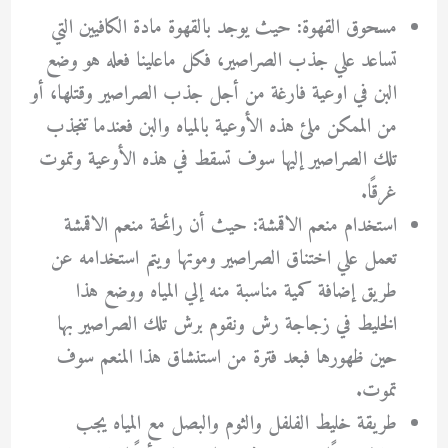
مسحوق القهوة: حيث يوجد بالقهوة مادة الكافيين التي
تساعد علي جذب الصراصير، فكل ماعلينا فعله هو وضع
البن في اوعية فارغة من أجل جذب الصراصير وقتلها، أو
من الممكن ملئ هذه الأوعية بالمياه والبن فعندما تنجذب
تلك الصراصير إليها سوف تسقط في هذه الأوعية وتموت
غرقًا.
استخدام منعم الاقمشة: حيث أن رائحة منعم الاقمشة
تعمل علي اختناق الصراصير وموتها ويتم استخدامه عن
طريق إضافة كمية مناسبة منه إلي المياه ووضع هذا
الخليط في زجاجة رش ونقوم برش تلك الصراصير بها
حين ظهورها فبعد فترة من استنشاق هذا المنعم سوف
تموت.
طريقة خليط الفلفل والثوم والبصل مع المياه يجب