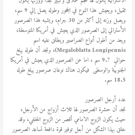
الاسترالية يكون لها حجم عملاق وكبير جدًا ووزنها يكون
ثقيل، ويعيش هذا النوع في الجحور وطوله يصل إلي 9 سم،
ويصل وزنه إلى أكثر من 30 جرام، ويشبه هذا الصرصور
الأسترالي إلى الصرصور الذي يعيش في أمريكا المتوسطة،
ويعد من أطول أنواع الصراصير ويطلق عليه اسم
Megaloblatta Longipennis)، ونجد أن طوله يبلغ
حوالي 9.7 سم ، اما عن الصرصور الذي يعيش في أمريكا
الجنوبيّة والوسطى فيكون هناك نوعان صرصور يبلغ طوله
18.5 سم.
عدد أرجل الصرصور
نجد أن حشرة الصرصور لها ثلاث أزواج من الأرجل،
حيث يكون الزوج الامامي أقصر من الزوج الخلفي، وقد
خلق بهذا الشكل من أجل توفير قوة دافعة تساعد الصرصور