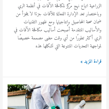
الزراعية اتباع نهج مركز لمكافحة الآفات في أنظمة الري
وباختصار تعد الإدارة الفعالة للآفات جزءًا لا يتجزأ من
ضمان صحة المحاصيل وإنتاجيتها ومع ظهور التقنيات
والأساليب المتقدمة أصبحت أساليب مكافحة الآفات في
الري أكثر تطورًا من أي وقت مضى مصممة خصيصًا
لمواجهة التحديات المتنوعة التي تشكلها هذه
مكافحة
قراءة المزيد »
حشرات
الري