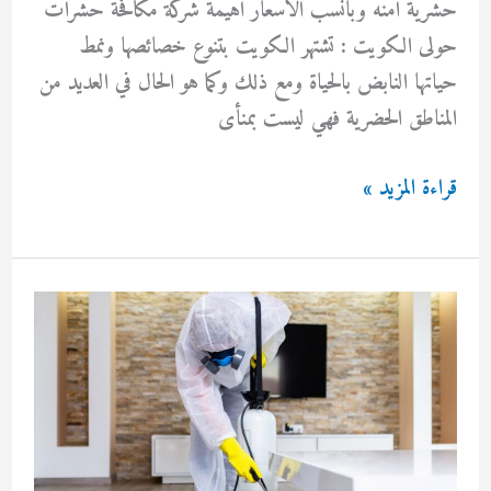
حشرية امنه وبانسب الاسعار اهيمة شركة مكافحة حشرات
حولى الكويت : تشتهر الكويت بتنوع خصائصها ونمط
حياتها النابض بالحياة ومع ذلك وكما هو الحال في العديد من
المناطق الحضرية فهي ليست بمنأى
مكافحة
قراءة المزيد »
حشرات
حولى
الكويت